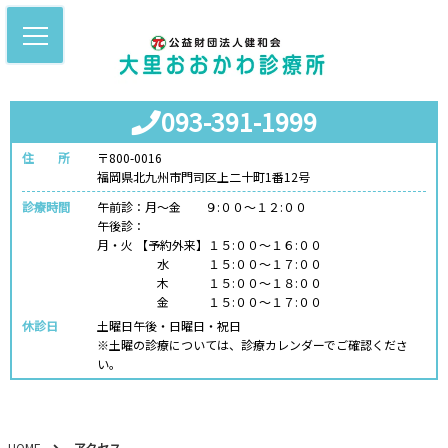
093-391-1999
住 所
〒800-0016
福岡県北九州市門司区上二十町1番12号
診療時間
午前診：月～金 ９:００～１２:００
午後診：
月・火 【予約外来】１５:００～１６:００
水 １５:００～１７:００
木 １５:００～１８:００
金 １５:００～１７:００
休診日
土曜日午後・日曜日・祝日
※土曜の診療については、診療カレンダーでご確認くださ
い。
HOME
アクセス